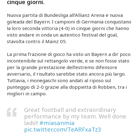
cinque giorni.
Nuova partita di Bundesliga all’Allianz Arena e nuova
goleada del Bayern. I campioni di Germania conquistano
la loro seconda vittoria (4-0) in cinque giorni che hanno
visto andare in onda un autentico festival del goal,
stavolta contro il Mainz 05.
La prima frazione di gioco ha visto un Bayern a dir poco
incontenibile sul rettangolo verde, e se non fosse stato
per la grande prestazione dell’estremo difensore
avversario, il risultato sarebbe stato ancora più largo.
Tuttavia, i monegaschi sono andati al riposo sul
punteggio di 2-0 grazie alla doppietta di Robben, tra i
migliori in campo.
Great football and extraordinary
performance by my team. Well done
lads!!
#miasanmia
pic.twitter.com/TeARFxaTz3